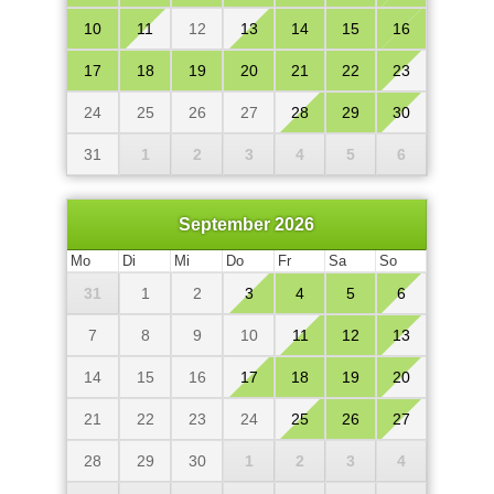
10
11
12
13
14
15
16
17
18
19
20
21
22
23
24
25
26
27
28
29
30
31
1
2
3
4
5
6
September 2026
Mo
Di
Mi
Do
Fr
Sa
So
31
1
2
3
4
5
6
7
8
9
10
11
12
13
14
15
16
17
18
19
20
21
22
23
24
25
26
27
28
29
30
1
2
3
4