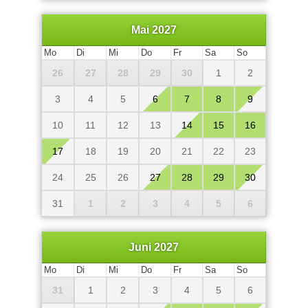
Mai 2027
Mo
Di
Mi
Do
Fr
Sa
So
26
27
28
29
30
1
2
3
4
5
6
7
8
9
10
11
12
13
14
15
16
17
18
19
20
21
22
23
24
25
26
27
28
29
30
31
1
2
3
4
5
6
Juni 2027
Mo
Di
Mi
Do
Fr
Sa
So
31
1
2
3
4
5
6