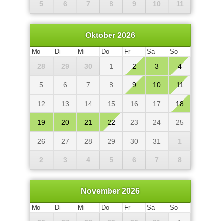
5
6
7
8
9
10
11
Oktober 2026
Mo
Di
Mi
Do
Fr
Sa
So
28
29
30
1
2
3
4
5
6
7
8
9
10
11
12
13
14
15
16
17
18
19
20
21
22
23
24
25
26
27
28
29
30
31
1
2
3
4
5
6
7
8
November 2026
Mo
Di
Mi
Do
Fr
Sa
So