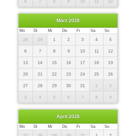
6
7
8
9
10
11
12
März 2028
Mo
Di
Mi
Do
Fr
Sa
So
28
29
1
2
3
4
5
6
7
8
9
10
11
12
13
14
15
16
17
18
19
20
21
22
23
24
25
26
27
28
29
30
31
1
2
3
4
5
6
7
8
9
April 2028
Mo
Di
Mi
Do
Fr
Sa
So
27
28
29
30
31
1
2