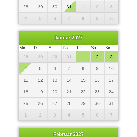
28
29
30
31
1
2
3
4
5
6
7
8
9
10
Januar 2027
Mo
Di
Mi
Do
Fr
Sa
So
28
29
30
31
1
2
3
4
5
6
7
8
9
10
11
12
13
14
15
16
17
18
19
20
21
22
23
24
25
26
27
28
29
30
31
1
2
3
4
5
6
7
Februar 2027