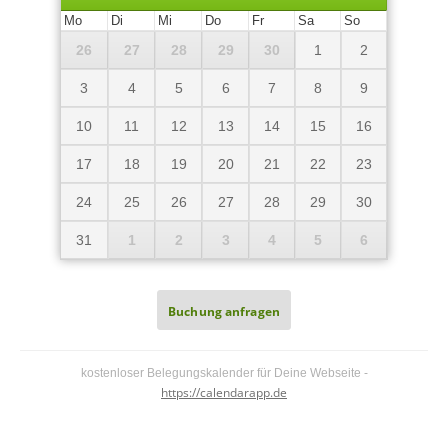
Mo
Di
Mi
Do
Fr
Sa
So
26
27
28
29
30
1
2
3
4
5
6
7
8
9
10
11
12
13
14
15
16
17
18
19
20
21
22
23
24
25
26
27
28
29
30
31
1
2
3
4
5
6
Buchung anfragen
Buchung anfragen
kostenloser Belegungskalender für Deine Webseite -
https://calendarapp.de
Ihr Name