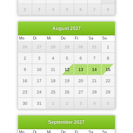
2
3
4
5
6
7
8
August 2027
Mo
Di
Mi
Do
Fr
Sa
So
26
27
28
29
30
31
1
2
3
4
5
6
7
8
9
10
11
12
13
14
15
16
17
18
19
20
21
22
23
24
25
26
27
28
29
30
31
1
2
3
4
5
September 2027
Mo
Di
Mi
Do
Fr
Sa
So